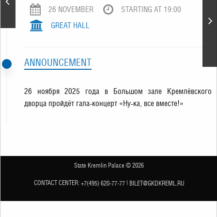
96-летию композитора
26 NOVEMBER
STARTING AT 19:00
Александры Пахмутовой
GREAT HALL
ANNOUNCEMENT
26 ноября 2025 года в Большом зале Кремлёвского
дворца пройдёт гала-концерт «Ну-ка, все вместе!»
State Kremlin Palace © 2026
СONTACT CENTER:
|
+7(495) 620-77-77
BILET@GKDKREML.RU